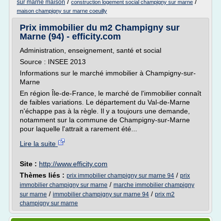
/
/
sur marne maison
construction logement social champigny sur marne
maison champigny sur marne coeuilly
Prix immobilier du m2 Champigny sur
Marne (94) - efficity.com
Administration, enseignement, santé et social
Source : INSEE 2013
Informations sur le marché immobilier à Champigny-sur-
Marne
En région Île-de-France, le marché de l'immobilier connaît
de faibles variations. Le département du Val-de-Marne
n'échappe pas à la règle. Il y a toujours une demande,
notamment sur la commune de Champigny-sur-Marne
pour laquelle l'attrait a rarement été...
Lire la suite
Site :
http://www.efficity.com
Thèmes liés :
/
prix immobilier champigny sur marne 94
prix
/
immobilier champigny sur marne
marche immobilier champigny
/
/
sur marne
immobilier champigny sur marne 94
prix m2
champigny sur marne