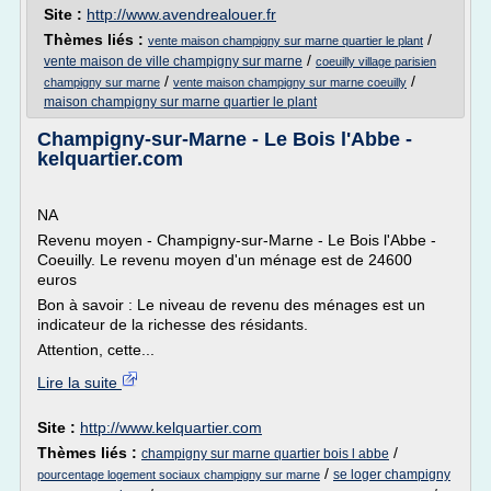
Site :
http://www.avendrealouer.fr
Thèmes liés :
/
vente maison champigny sur marne quartier le plant
/
vente maison de ville champigny sur marne
coeuilly village parisien
/
/
champigny sur marne
vente maison champigny sur marne coeuilly
maison champigny sur marne quartier le plant
Champigny-sur-Marne - Le Bois l'Abbe -
kelquartier.com
NA
Revenu moyen - Champigny-sur-Marne - Le Bois l'Abbe -
Coeuilly. Le revenu moyen d'un ménage est de 24600
euros
Bon à savoir : Le niveau de revenu des ménages est un
indicateur de la richesse des résidants.
Attention, cette...
Lire la suite
Site :
http://www.kelquartier.com
Thèmes liés :
/
champigny sur marne quartier bois l abbe
/
se loger champigny
pourcentage logement sociaux champigny sur marne