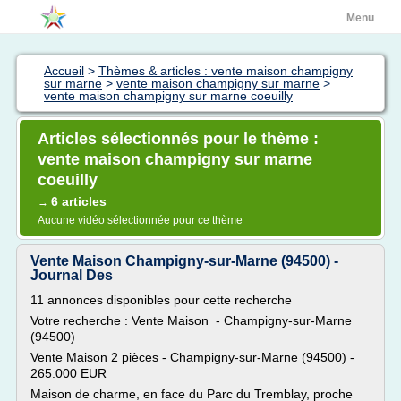
Menu
Accueil
>
Thèmes & articles : vente maison champigny
sur marne
>
vente maison champigny sur marne
>
vente maison champigny sur marne coeuilly
Articles sélectionnés pour le thème :
vente maison champigny sur marne
coeuilly
6 articles
→
Aucune vidéo sélectionnée pour ce thème
Vente Maison Champigny-sur-Marne (94500) -
Journal Des
11 annonces disponibles pour cette recherche
Votre recherche : Vente Maison - Champigny-sur-Marne
(94500)
Vente Maison 2 pièces - Champigny-sur-Marne (94500) -
265.000 EUR
Maison de charme, en face du Parc du Tremblay, proche