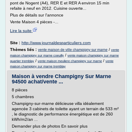
pont de Nogent (A4), RER E et RER A environ 15 min
refaite à neuf en 2012. Cuisine ouverte...
Plus de détails sur l'annonce
Vente Maison 4 pièces -...
Lire la suite
Site :
http://www.journaldesparticuliers.com
Thèmes liés :
/
vente maison de ville champigny sur marne
vente
/
maison champigny sur marne coeuilly
vente maison champigny sur marne
/
/
quartier tremblay
vente maison meuliere champigny sur marne
vente
maison champigny sur marne tremblay
Maison à vendre Champigny Sur Marne
94500 achat/vente ...
8 pièces
5 chambres
Champigny-sur-marne délicieuse villa idéalement
agencée 3 cabinets de toilette ayant un terrain de 533 m²
, le diagnostic de performance énergétique est de 260
kWh/m2/an ...
Demander plus de photos En savoir plus