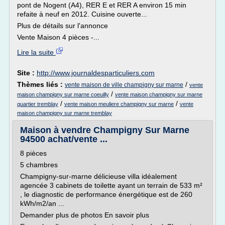
pont de Nogent (A4), RER E et RER A environ 15 min
refaite à neuf en 2012. Cuisine ouverte...
Plus de détails sur l'annonce
Vente Maison 4 pièces -...
Lire la suite
Site :
http://www.journaldesparticuliers.com
Thèmes liés :
/
vente maison de ville champigny sur marne
vente
/
maison champigny sur marne coeuilly
vente maison champigny sur marne
/
/
quartier tremblay
vente maison meuliere champigny sur marne
vente
maison champigny sur marne tremblay
Maison à vendre Champigny Sur Marne
94500 achat/vente ...
8 pièces
5 chambres
Champigny-sur-marne délicieuse villa idéalement
agencée 3 cabinets de toilette ayant un terrain de 533 m²
, le diagnostic de performance énergétique est de 260
kWh/m2/an ...
Demander plus de photos En savoir plus