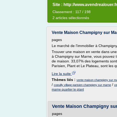
Site : http://www.avendrealouer.f
Classement : 117 / 198
2 articles sélectionnés
Vente Maison Champigny sur Marne
pages
Le marché de l'immobilier à Champign
Trouver une maison en vente dans une g
à Champigny sur Marne, vous pouvez tr
de maison. 33,07% des logements sont
Parisien, Plant et Le Plateau, sont les q
Lire la suite
Thèmes liés :
vente maison champigny sur mar
/
/
coeuilly village parisien champigny sur marne
ve
marne quartier le plant
Vente Maison Champigny sur M
pages