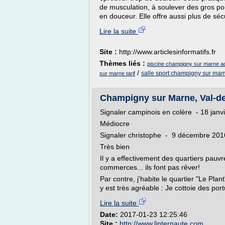
de musculation, à soulever des gros poi
en douceur. Elle offre aussi plus de sécur
Lire la suite
Site :
http://www.articlesinformatifs.fr
Thèmes liés :
piscine champigny sur marne 
/
salle sport champigny sur mar
sur marne tarif
Champigny sur Marne, Val-de-
Signaler campinois en colère - 18 janv
Médiocre
Signaler christophe - 9 décembre 201
Très bien
Il y a effectivement des quartiers pau
commerces... ils font pas rêver!
Par contre, j'habite le quartier "Le Plant
y est très agréable : Je cottoie des port
Lire la suite
Date:
2017-01-23 12:25:46
Site :
http://www.linternaute.com