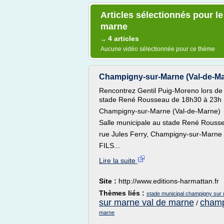
Articles sélectionnés pour l
marne
4 articles
→
Aucune vidéo sélectionnée pour ce thème
Champigny-sur-Marne (Val-de-Mar
Rencontrez Gentil Puig-Moreno lors de l
stade René Rousseau de 18h30 à 23h
Champigny-sur-Marne (Val-de-Marne)
Salle municipale au stade René Rouss
rue Jules Ferry, Champigny-sur-Marne
FILS...
Lire la suite
Site :
http://www.editions-harmattan.fr
Thèmes liés :
stade municipal champigny sur
sur marne val de marne
champ
/
marne