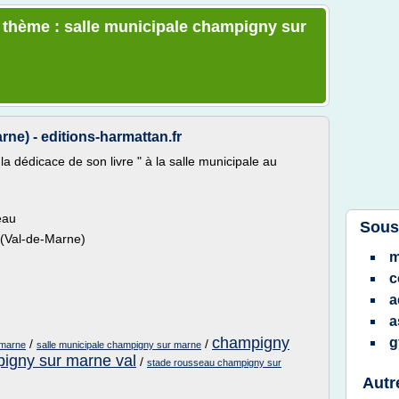
e thème : salle municipale champigny sur
ne) - editions-harmattan.fr
a dédicace de son livre " à la salle municipale au
eau
Sous
 (Val-de-Marne)
m
c
a
a
champigny
g
/
/
 marne
salle municipale champigny sur marne
igny sur marne val
/
stade rousseau champigny sur
Autr