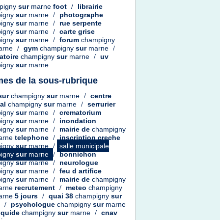
pigny
sur
marne
foot
/
librairie
igny
sur
marne
/
photographe
igny
sur
marne
/
rue serpente
igny
sur
marne
/
carte grise
igny
sur
marne
/
forum
champigny
arne
/
gym
champigny
sur
marne
/
atoire
champigny
sur
marne
/
uv
igny
sur
marne
es de la sous-rubrique
sur
champigny
sur
marne
/
centre
al
champigny
sur
marne
/
serrurier
igny
sur
marne
/
crematorium
igny
sur
marne
/
inondation
igny
sur
marne
/
mairie
de
champigny
arne
telephone
/
inscription creche
igny
sur
marne
/
salle municipale
igny
sur
marne
/
bonnichon
igny
sur
marne
/
neurologue
igny
sur
marne
/
feu
d
artifice
igny
sur
marne
/
mairie
de
champigny
arne
recrutement
/
meteo
champigny
arne
5 jours
/
quai 38
champigny
sur
e
/
psychologue
champigny
sur
marne
liquide
champigny
sur
marne
/
cnav