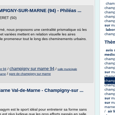
cham
champ
GNY-SUR-MARNE (94) - Philéas ...
champ
champ
ERET (50)
champ
sur
m
é, nous proposons une centralité prismatique où les
labor
champ
 variées mettent en relation visuelle les aires
 le promeneur tout le long des cheminements urbains.
Thèm
avis
medic
champ
champ
champ
champigny sur marne 94
/
/
ne 94
salle municipale
sur
m
/
gare de champigny sur marne
marne
champ
champ
champ
champ
rne Val-de-Marne - Champigny-sur ...
champ
sur
m
sur
m
marn
uagym est le sport idéal pour entretenir sa forme sans
/
air 
 est plus ludique que les gros efforts passés en salle