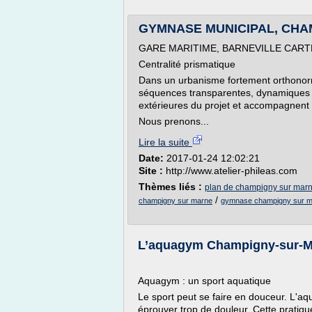
GYMNASE MUNICIPAL, CHAMPI
GARE MARITIME, BARNEVILLE CART
Centralité prismatique
Dans un urbanisme fortement orthonorm
séquences transparentes, dynamiques et
extérieures du projet et accompagnent
Nous prenons...
Lire la suite
Date:
2017-01-24 12:02:21
Site :
http://www.atelier-phileas.com
Thèmes liés :
plan de champigny sur mar
/
champigny sur marne
gymnase champigny sur 
L’aquagym Champigny-sur-Ma
Aquagym : un sport aquatique
Le sport peut se faire en douceur. L'aq
éprouver trop de douleur. Cette pratique