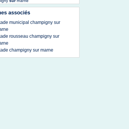
igny
sur
marne
es associés
tade municipal champigny sur
arne
tade rousseau champigny sur
arne
tade champigny sur marne