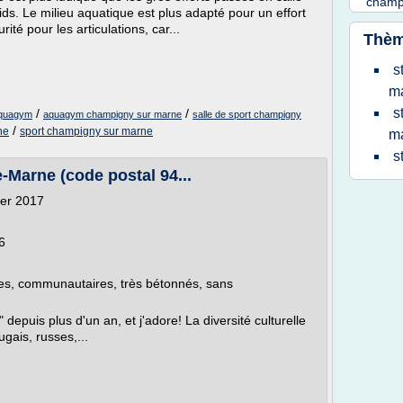
champ
ds. Le milieu aquatique est plus adapté pour un effort
ité pour les articulations, car...
Thèm
s
m
s
/
/
aquagym
aquagym champigny sur marne
salle de sport champigny
/
ne
sport champigny sur marne
m
s
Marne (code postal 94...
ier 2017
6
vres, communautaires, très bétonnés, sans
" depuis plus d'un an, et j'adore! La diversité culturelle
ugais, russes,...