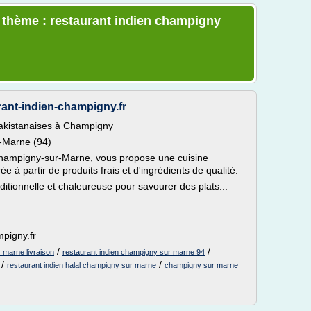
e thème : restaurant indien champigny
rant-indien-champigny.fr
 pakistanaises à Champigny
e-Marne (94)
 Champigny-sur-Marne, vous propose une cuisine
e à partir de produits frais et d'ingrédients de qualité.
ditionnelle et chaleureuse pour savourer des plats...
mpigny.fr
/
/
 marne livraison
restaurant indien champigny sur marne 94
/
/
restaurant indien halal champigny sur marne
champigny sur marne