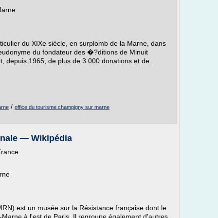
Marne
ticulier du XIXe siècle, en surplomb de la Marne, dans
seudonyme du fondateur des �?ditions de Minuit
uit, depuis 1965, de plus de 3 000 donations et de...
/
arne
office du tourisme champigny sur marne
onale — Wikipédia
France
arne
RN) est un musée sur la Résistance française dont le
r-Marne à l'est de Paris. Il regroupe également d'autres