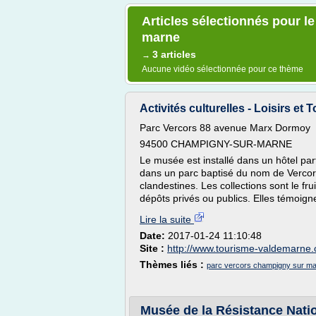
Articles sélectionnés pour l
marne
3 articles
→
Aucune vidéo sélectionnée pour ce thème
Activités culturelles - Loisirs et
Parc Vercors 88 avenue Marx Dormoy
94500 CHAMPIGNY-SUR-MARNE
Le musée est installé dans un hôtel par
dans un parc baptisé du nom de Vercor
clandestines. Les collections sont le fr
dépôts privés ou publics. Elles témoignen
Lire la suite
Date:
2017-01-24 11:10:48
Site :
http://www.tourisme-valdemarne
Thèmes liés :
parc vercors champigny sur m
Musée de la Résistance Natio