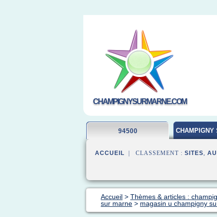
CHAMPIGNYSURMARNE.COM
CHAMPIGNY 
94500
ACCUEIL
| CLASSEMENT :
SITES
,
AU
Accueil
>
Thèmes & articles : champi
sur marne
>
magasin u champigny su