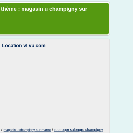
le thème : magasin u champigny sur
 Location-vl-vu.com
/
/
rue roger salengro champigny
magasin u champigny sur marne