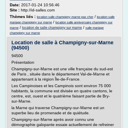
Date:
2017-01-24 10:56:46
Site :
http://id-salles.com
Thèmes liés :
/
location salle champigny marne pas cher
location salle
/
mariage champigny sur marne
location salle anniversaire champigny sur
/
/
location de salle champigny sur marne
marne
salle mariage
champigny sur marne
Location de salle à Champigny-sur-Marne
(94500)
94500
Présentation
Champigny-sur-Marne est une ville française du sud-est
de Paris , située dans le département Val-de-Marne et
appartenant à la région Île-de-France.
Les Campinoises et les Campinois sont environ 75 000
habitants, la commune est divisée en quatre cantons, le
centre, est, ouest et le quatrième faisant partie de Bry-
sur-Marne.
la Marne qui traverse Champigny-sur-Marne est un
superbe lieu de promenade et de quiétude.
Champigny-sur-Marne après avoir connu une
démographie galopante essaie actuellement de refreiner