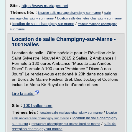
Site :
https://www.mariages.net
Thèmes liés :
/
location salle mariage champigny sur marne
salle
/
mariage champigny sur marne
location salle des fetes champigny sur marne
/
/
location de salle champigny sur marne
traiteur mariage champigny
sur marne
Location de salle Champigny-sur-Marne -
1001Salles
Location de salle : Offre spéciale pour le Réveillon de la
Saint Sylvestre, Nouvel An 2015 2 Salles, 2 Ambiances !
Formule à 130 euros Ambiance "Musette aux Années
Disco" Formule à 100 euros "Ambiance " Disco à nos
Jours" Le rendez-vous est donné à 20h dans nos salons
en Bords de Marne Festival Brel, Disc Jockey et Cotillons
inclus Le Menu Kir Royal de fin d'année et ses...
Lire la suite
Site :
1001salles.com
Thèmes liés :
/
location salle mariage champigny sur marne
location
/
location de salle champigny
salle anniversaire champigny sur marne
/
/
sur marne
salle de
restaurant champigny sur marne bord de marne
reception champigny sur marne