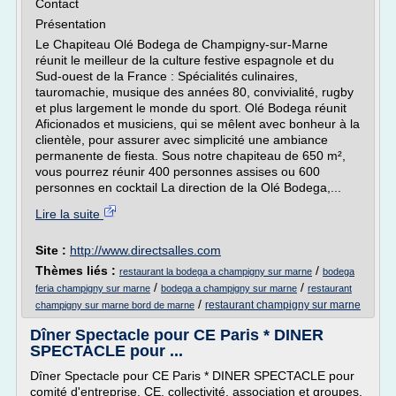
Contact
Présentation
Le Chapiteau Olé Bodega de Champigny-sur-Marne
réunit le meilleur de la culture festive espagnole et du
Sud-ouest de la France : Spécialités culinaires,
tauromachie, musique des années 80, convivialité, rugby
et plus largement le monde du sport. Olé Bodega réunit
Aficionados et musiciens, qui se mêlent avec bonheur à la
clientèle, pour assurer avec simplicité une ambiance
permanente de fiesta. Sous notre chapiteau de 650 m²,
vous pourrez réunir 400 personnes assises ou 600
personnes en cocktail La direction de la Olé Bodega,...
Lire la suite
Site :
http://www.directsalles.com
Thèmes liés :
/
restaurant la bodega a champigny sur marne
bodega
/
/
feria champigny sur marne
bodega a champigny sur marne
restaurant
/
restaurant champigny sur marne
champigny sur marne bord de marne
Dîner Spectacle pour CE Paris * DINER
SPECTACLE pour ...
Dîner Spectacle pour CE Paris * DINER SPECTACLE pour
comité d'entreprise, CE, collectivité, association et groupes.