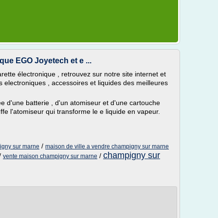
que EGO Joyetech et e ...
rette électronique , retrouvez sur notre site internet et
s electroniques , accessoires et liquides des meilleures
e d'une batterie , d'un atomiseur et d'une cartouche
ffe l'atomiseur qui transforme le e liquide en vapeur.
/
pigny sur marne
maison de ville a vendre champigny sur marne
champigny sur
/
/
vente maison champigny sur marne