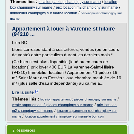
Thèmes liés :
/
location parking champigny sur marne
location
/
/
box champigny sur marne
prix location m2 champigny sur marne
/
immobilier champigny sur marne location
parking louer champigny sur
marne
Appartement à louer à Varenne st hilaire
(94210 ...
Lien BC
Biens correspondant à ces critères, vendus (ou en cours
de vente) entre particuliers durant les derniers mois *
(Ce bien n'est plus disponible (loué ou en cours de
location)) prix loyer 400 EUR La Varenne-Saint-Hilaire
(94210) Immobilier location / Appartement / 1 pièce / 16
m² Saint Maur des Fossés : loue chambre meublée de 16
m² (plus salle d'eau indépendante) au calme à...
Lire la suite
Thèmes liés :
/
location appartement 5 pieces champigny sur marne
/
vente appartement 2 pieces champigny sur marne
prix location
/
m2 champigny sur marne
location appartement neuf champigny sur
/
marne
location appartement champigny sur marne le bon coin
2 Ressources